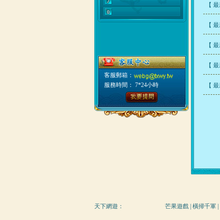
【 
【 
【 
【 
客服郵箱：
服務時間： 7*24小時
【 
天下網遊
：
芒果遊戲
|
橫掃千軍
|