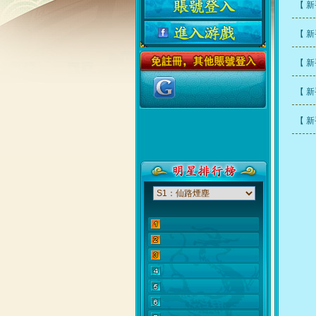
【 
【 
【 
【 
【 