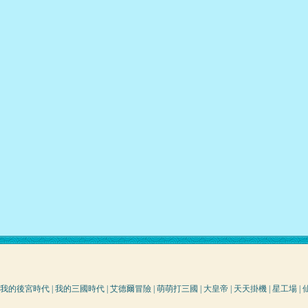
我的後宮時代
|
我的三國時代
|
艾德爾冒險
|
萌萌打三國
|
大皇帝
|
天天掛機
|
星工場
|