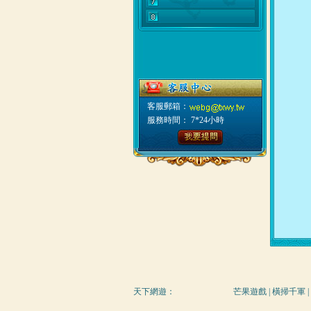
客服郵箱：
服務時間： 7*24小時
天下網遊
：
芒果遊戲
|
橫掃千軍
|