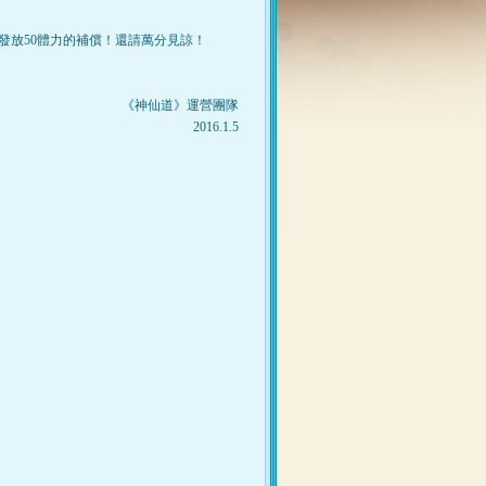
友發放50體力的補償！還請萬分見諒！
《神仙道》運營團隊
2016.1.5