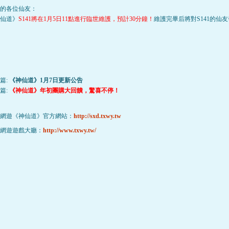
的各位仙友：
仙道》
S141將在1月5日11點進行臨世維護，預計30分鐘！
維護完畢后將對S141的仙
篇:
《神仙道》1月7日更新公告
篇:
《神仙道》年初團購大回饋，驚喜不停！
網遊《神仙道》官方網站：
http://sxd.txwy.tw
網遊遊戲大廳：
http://www.txwy.tw/