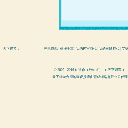
天下網遊
：
芒果遊戲
|
橫掃千軍
|
我的後宮時代
|
我的三國時代
|
艾
© 2005 - 2016 仙道會（神仙道） （
天下網遊
）
天下網遊台灣地區皆授權由龍成網路有限公司代理