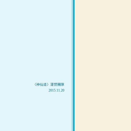
《
神仙道
》運營團隊
2015.11.20