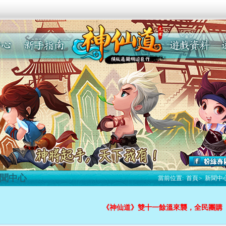
聞中心
當前位置:
首頁
>
新聞中
新活動
最新活
《神仙道》雙十一餘溫來襲，全民團購