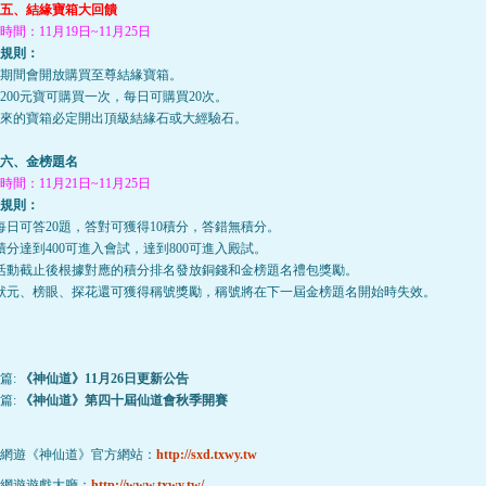
五、結緣寶箱大回饋
時間：11月19日~11月25日
規則：
期間會開放購買至尊結緣寶箱。
200元寶可購買一次，每日可購買20次。
來的寶箱必定開出頂級結緣石或大經驗石。
六、金榜題名
時間：11月21日~11月25日
規則：
每日可答20題，答對可獲得10積分，答錯無積分。
積分達到400可進入會試，達到800可進入殿試。
活動截止後根據對應的積分排名發放銅錢和金榜題名禮
包
獎勵。
狀元、榜眼、探
花
還可獲得稱號獎勵，稱號將在下一屆金榜題名開始時失效。
篇:
《神仙道》11月26日更新公告
篇:
《神仙道》第四十屆仙道會秋季開賽
網遊《神仙道》官方網站：
http://sxd.txwy.tw
網遊遊戲大廳：
http://www.txwy.tw/