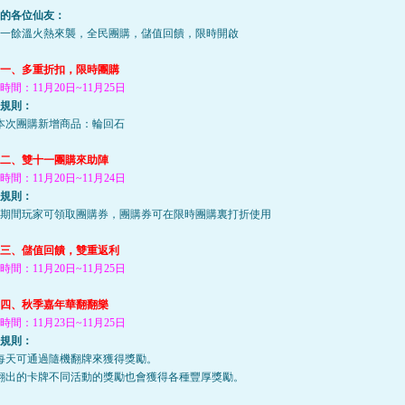
的
各位仙友：
一餘溫火熱來襲，全民團購，儲值回饋，限時開啟
一、
多
重折扣，限時團購
時間：11月20日~11月25日
規則：
本次團購新增商品：輪回石
二、雙十一團購來助陣
時間：11月20日~11月24日
規則：
期間
玩家
可領取團購券，團購券可在限時團購裏打折使用
三
、儲值回饋，雙重返利
時間：11月20日~11月25日
四、秋季嘉年華翻翻樂
時間：11月23日~11月25日
規則：
每天可通過隨機翻牌來獲得獎勵。
翻出的卡牌不同活動的獎勵也會獲得各種豐厚獎勵。