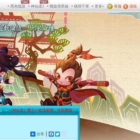
心
>
《神仙道》雙十一餘溫來襲，全民團購
動
分享
Facebook
Twitter
yahoo_bookmarks