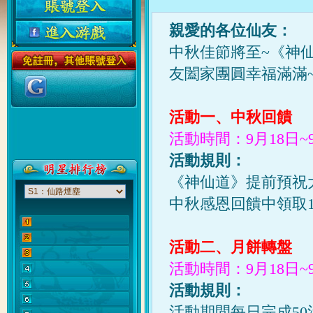
親愛
的
各位仙友：
中秋佳節將至~《
神
友闔家團圓
幸福
滿滿
活動一、中秋回饋
活動時間：9月18日~
活動規則：
《
神仙
道》提前預祝
中秋感恩回饋中領取1
活動二、月餅轉盤
活動時間：9月18日~
活動規則：
活動期間每日完成50