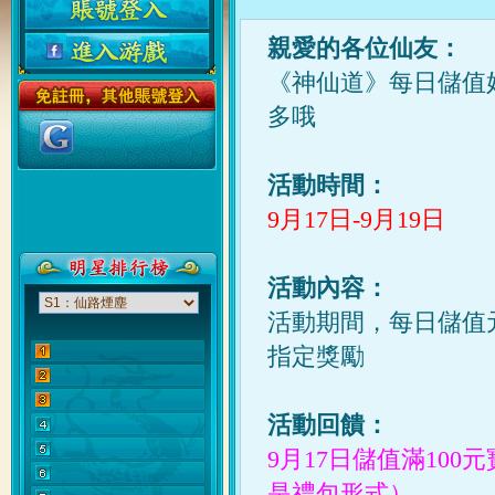
親愛
的
各位仙友：
《
神仙道
》每日儲值
多哦
活動時間：
9月17日-9月19
日
活動內容：
活動期間，每日儲值
指定獎勵
活動回饋：
9月17日儲值滿100
是
禮
包
形式）