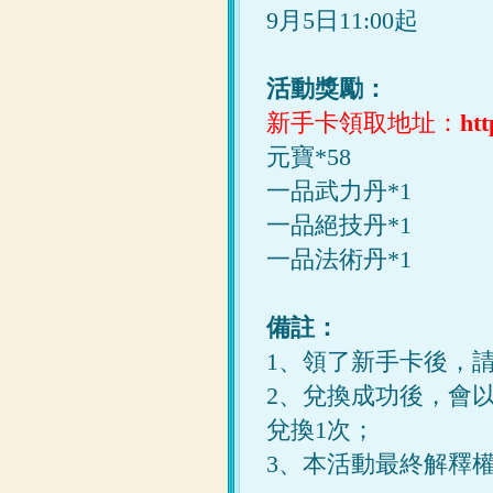
9月5日11:00起
活動獎勵：
新手卡領取地址：
htt
元寶*58
一品武力丹*1
一品絕技丹*1
一品法術丹*1
備註：
1、領了新手卡後，
2、兌換成功後，會
兌換1次；
3、本活動最終解釋