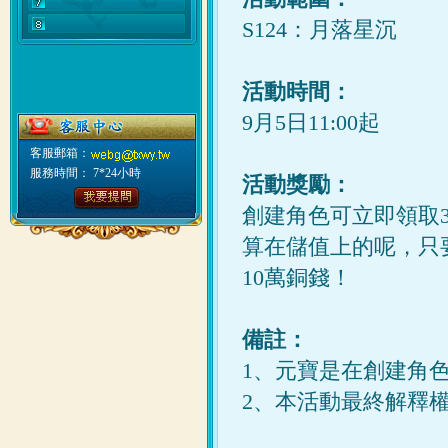
S124：月落星沉
活動時間：
9月5日11:00起
客服郵箱：
服務時間： 7*24小時
活動獎勵：
創建
角色
可立即領取
算在儲值上的呢，只要再
10萬銅錢！
備註：
1、元寶是在創建角
2、本活動最終解釋