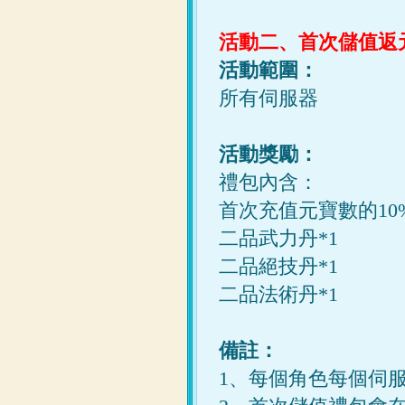
活動二、首次儲值返
活動範圍：
所有
伺服器
活動獎勵：
禮
包
內含：
首次
充值
元寶數的10
二品武力丹*1
二品絕技丹*1
二品法術丹*1
備註：
1、每個角色每個伺