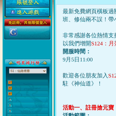
最新免費網頁橫板過
班、修仙兩不誤！帶
非常感謝各位熱情支
以我們增開
S124：
開服時間：
9月5日11:00
歡迎各位
朋友
加入
S
駐《神仙道》！
活動一、註冊搶元寶
活動範圍：