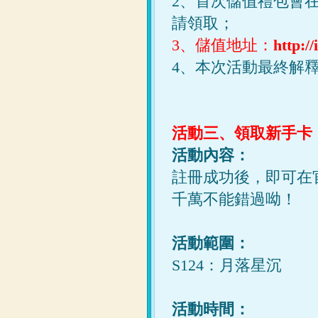
2、首次儲值禮包會
請領取；
3、儲值地址：
http:/
4、本次活動最終解
活動
三
、領取新
手
卡
活動內容：
註冊成功後，即可在
千萬不能錯過呦！
活動範圍：
S124：月落星沉
活動時間：